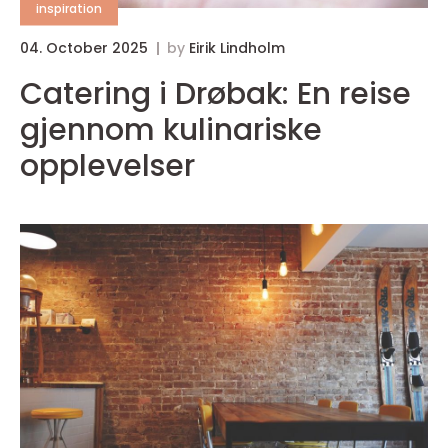
inspiration
04. October 2025
by
Eirik Lindholm
1
Catering i Drøbak: En reise
gjennom kulinariske
opplevelser