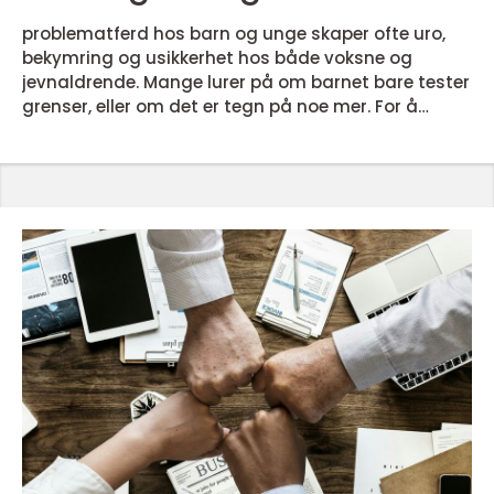
problematferd hos barn og unge skaper ofte uro,
bekymring og usikkerhet hos både voksne og
jevnaldrende. Mange lurer på om barnet bare tester
grenser, eller om det er tegn på noe mer. For å
kunne hjelpe på en god måte, trenger voksne
kunnskap om hva problematferd er, hvorfor den
oppstår, og hvordan en kan jobbe systematisk for
endring. Når voksne forstår sammenhengen
mellom atferd, følelser, relasjoner og miljø, blir det
lettere å møte barnet me...