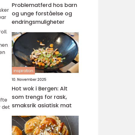
Problematferd hos barn
sker
og unge forståelse og
var
endringsmuligheter
oll.
nnen
ren
t
inspiration
10. November 2025
Hot wok i Bergen: Alt
som trengs for rask,
ofte
smaksrik asiatisk mat
r det