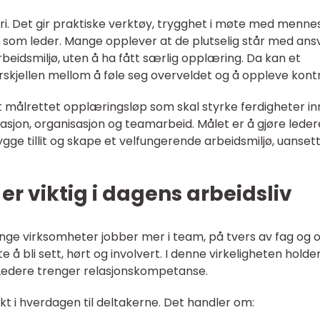
ri. Det gir praktiske verktøy, trygghet i møte med menne
en som leder. Mange opplever at de plutselig står med ans
beidsmiljø, uten å ha fått særlig opplæring. Da kan et
orskjellen mellom å føle seg overveldet og å oppleve kontr
t målrettet opplæringsløp som skal styrke ferdigheter i
asjon, organisasjon og teamarbeid. Målet er å gjøre lede
bygge tillit og skape et velfungerende arbeidsmiljø, uanset
er viktig i dagens arbeidsliv
ange virksomheter jobber mer i team, på tvers av fag og 
e å bli sett, hørt og involvert. I denne virkeligheten holde
. Ledere trenger relasjonskompetanse.
kt i hverdagen til deltakerne. Det handler om: