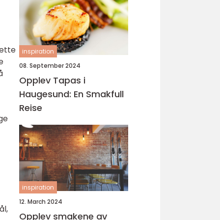
sette
inspiration
e
08. September 2024
å
Opplev Tapas i
Haugesund: En Smakfull
Reise
ge
inspiration
12. March 2024
ål,
Opplev smakene av