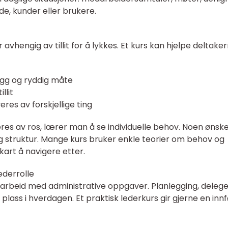
e, kunder eller brukere.
vhengig av tillit for å lykkes. Et kurs kan hjelpe deltakern
gg og ryddig måte
llit
es av forskjellige ting
veres av ros, lærer man å se individuelle behov. Noen ønsk
g struktur. Mange kurs bruker enkle teorier om behov og
kart å navigere etter.
ederrolle
beid med administrative oppgaver. Planlegging, delege
plass i hverdagen. Et praktisk lederkurs gir gjerne en innf