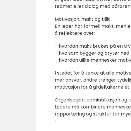
teamet eller dialog med pårørend
Motivasjon, makt og tillit
En leder har formell makt, men er a
å reflektere over:
– hvordan makt brukes på en try
– hva som bygger og bryter ned ti
– hvordan ulike mennesker motiver
I stedet for å tenke at alle moti
mer ansvar, andre trenger tydeli
motivasjon for å gi deltakerne et 
Organisasjon, administrasjon og l
Ledere må kombinere menneskear
rapportering og struktur tar mye 
i: