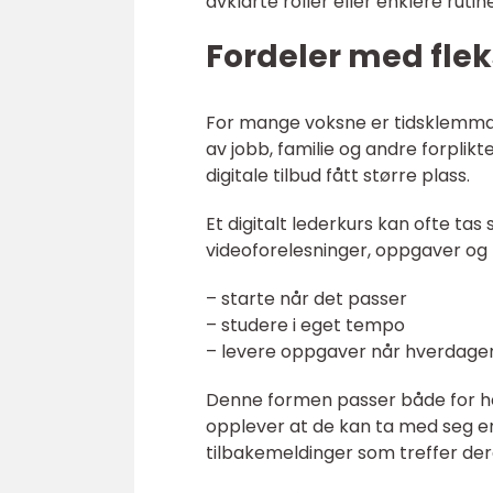
avklarte roller eller enklere rutine
Fordeler med fleks
For mange voksne er tidsklemma 
av jobb, familie og andre forplikt
digitale tilbud fått større plass.
Et digitalt lederkurs kan ofte ta
videoforelesninger, oppgaver og 
– starte når det passer
– studere i eget tempo
– levere oppgaver når hverdagen 
Denne formen passer både for hel
opplever at de kan ta med seg er
tilbakemeldinger som treffer dere