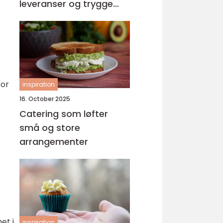
leveranser og trygge
menyer
for
inspiration
16. October 2025
Catering som løfter
små og store
arrangementer
et i
inspiration