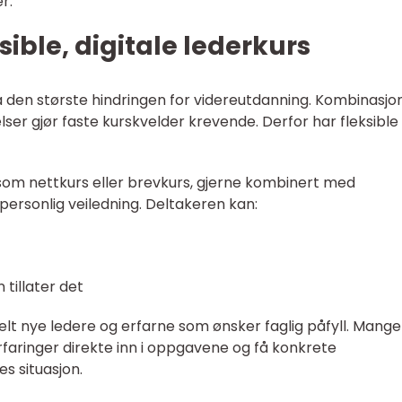
r.
ible, digitale lederkurs
den største hindringen for videreutdanning. Kombinasjo
elser gjør faste kurskvelder krevende. Derfor har fleksible
s som nettkurs eller brevkurs, gjerne kombinert med
personlig veiledning. Deltakeren kan:
tillater det
t nye ledere og erfarne som ønsker faglig påfyll. Mange
faringer direkte inn i oppgavene og få konkrete
s situasjon.