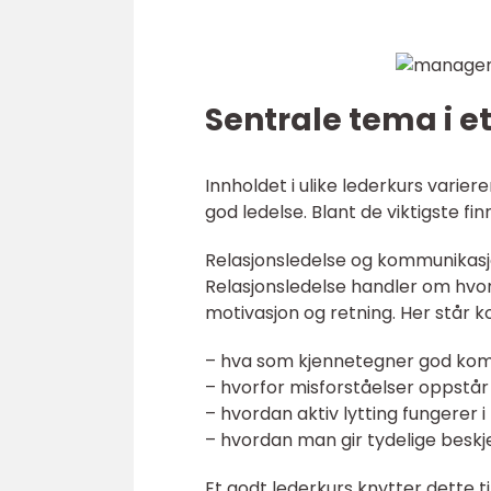
Sentrale tema i e
Innholdet i ulike lederkurs varie
god ledelse. Blant de viktigste finn
Relasjonsledelse og kommunikas
Relasjonsledelse handler om hvor
motivasjon og retning. Her står 
– hva som kjennetegner god ko
– hvorfor misforståelser oppstår
– hvordan aktiv lytting fungerer i
– hvordan man gir tydelige beskj
Et godt lederkurs knytter dette t