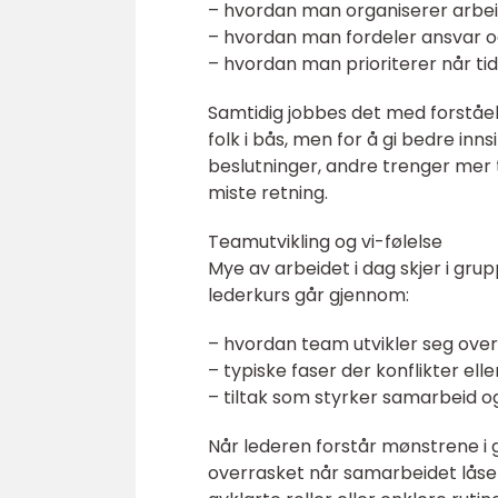
– hvordan man organiserer arbei
– hvordan man fordeler ansvar 
– hvordan man prioriterer når tide
Samtidig jobbes det med forståels
folk i bås, men for å gi bedre inns
beslutninger, andre trenger mer t
miste retning.
Teamutvikling og vi-følelse
Mye av arbeidet i dag skjer i gr
lederkurs går gjennom:
– hvordan team utvikler seg over
– typiske faser der konflikter el
– tiltak som styrker samarbeid og
Når lederen forstår mønstrene i gru
overrasket når samarbeidet låser 