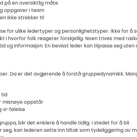
d på en oversiktlig måte
og oppgaver i team
n ikke strekker til
e for ulike ledertyper og personlighetstyper. Ikke for å 
ikt i hvorfor folk reagerer forskjellig. Noen trives med rask
id og informasjon. En bevisst leder kan tilpasse seg uten 
upper. Da er det avgjørende å forstå gruppedynamikk. Man
 tid
ler misnøye oppstår
 vi-følelse
ppa, blir det enklere å handle tidlig. I stedet for å bli
seg, kan lederen sette inn tiltak som tydeliggjøring av m