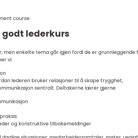
t godt lederkurs
rer, men enkelte tema går igjen fordi de er grunnleggende 
er vi:
jon
dan lederen bruker relasjoner til å skape trygghet,
kommunikasjon sentralt. Deltakerne lærer gjerne:
mmunikasjon
 praksis
eder og konstruktive tilbakemeldinger
il daglige situasjoner: medarbeidersamtaler, møter, uenigh