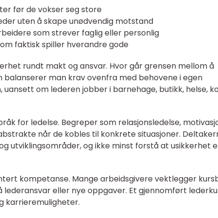
er før de vokser seg store
jeder uten å skape unødvendig motstand
eidere som strever faglig eller personlig
m faktisk spiller hverandre gode
erhet rundt makt og ansvar. Hvor går grensen mellom å
 balanserer man krav ovenfra med behovene i egen
n, uansett om lederen jobber i barnehage, butikk, helse, k
språk for ledelse. Begreper som relasjonsledelse, motivasj
re abstrakte når de kobles til konkrete situasjoner. Deltake
 og utviklingsområder, og ikke minst forstå at usikkerhet e
ntert kompetanse. Mange arbeidsgivere vektlegger kurs
 lederansvar eller nye oppgaver. Et gjennomført lederku
og karrieremuligheter.