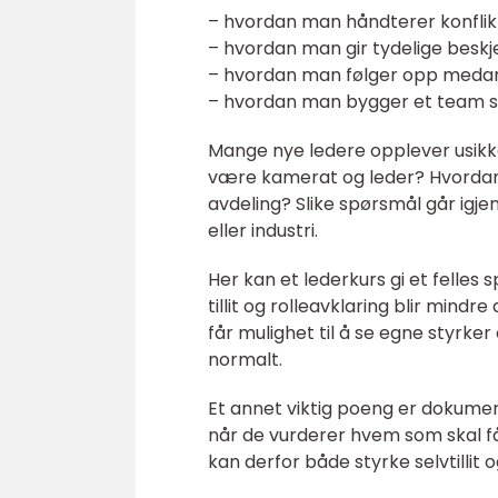
– hvordan man håndterer konflikt
– hvordan man gir tydelige besk
– hvordan man følger opp medarb
– hvordan man bygger et team so
Mange nye ledere opplever usikk
være kamerat og leder? Hvordan
avdeling? Slike spørsmål går igje
eller industri.
Her kan et lederkurs gi et felles 
tillit og rolleavklaring blir mind
får mulighet til å se egne styrker
normalt.
Et annet viktig poeng er dokume
når de vurderer hvem som skal få
kan derfor både styrke selvtillit 