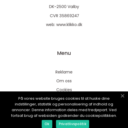
web:
www.klikko.dk
Menu
Reklame
Om oss
Cookies
På vores website bruges cookies til at huske dine
Kontakt Oss
indstillinger, statistik og personalisering af indhold og
Sitemap
annoncer. Denne information deles med tredjepart. Ved
fortsat brug af websiden godkender du cookiepolitikken.
Ok
Privatlivspolitik