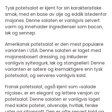
Tysk potetsalat er kjent for sin karakteristiske
smak, med en base av olje og eddik istedenfor
majones. Denne salaten er vanligvis servert
varm og inneholder ingredienser som bacon,
løk og sennep.
Amerikansk potetsalat er den mest populære
varianten i USA. Denne salaten er laget med
majonesbasert dressing, og inkluderer
vanligvis sylteagurk, løk og stangselleri. Denne
varianten er søtere og kremaktigere enn tysk
potetsalat, og serveres vanligvis kald.
Fransk potetsalat, også kjent som «salade
niçoise», er en elegant og lettere versjon av
potetsalat. Denne salaten er vanligvis laget
med kokte poteter, olivenolje, hvitløk, ferske
urter og sitronsaft. Den er ofte servert kald og