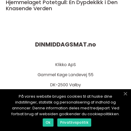
Hjemmelaget Potetgull: En Dypdekikk i Den
Knasende Verden
DINMIDDAGSMAT.
no
På vores website bruges cookies til at huske dine
indstillinger, statistik og personalisering af indhold og
web:
www.klikko.dk
annoncer. Denne information deles med tredjepart. Ved
fortsat brug af websiden godkender du cookiepolitikken.
Ok
Privatlivspolitik