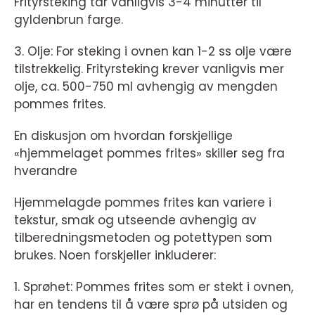
Frityrsteking tar vanligvis 3-4 minutter til
gyldenbrun farge.
3. Olje: For steking i ovnen kan 1-2 ss olje være
tilstrekkelig. Frityrsteking krever vanligvis mer
olje, ca. 500-750 ml avhengig av mengden
pommes frites.
En diskusjon om hvordan forskjellige
«hjemmelaget pommes frites» skiller seg fra
hverandre
Hjemmelagde pommes frites kan variere i
tekstur, smak og utseende avhengig av
tilberedningsmetoden og potettypen som
brukes. Noen forskjeller inkluderer:
1. Sprøhet: Pommes frites som er stekt i ovnen,
har en tendens til å være sprø på utsiden og