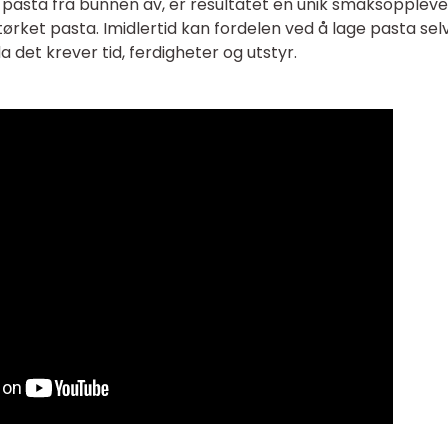
pasta fra bunnen av, er resultatet en unik smaksoppleve
rket pasta. Imidlertid kan fordelen ved å lage pasta sel
det krever tid, ferdigheter og utstyr.