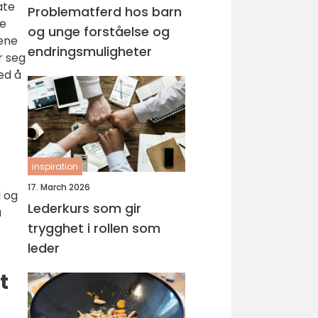
ate
Problematferd hos barn
le
og unge forståelse og
pene
endringsmuligheter
r seg
ed å
inspiration
17. March 2026
l og
Lederkurs som gir
å
trygghet i rollen som
leder
t