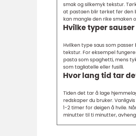
smak og silkemyk tekstur. Tørk
at pastaen blir tørket før den
kan mangle den rike smaken o
Hvilke typer sauser
Hvilken type saus som passer
tekstur. For eksempel fungerer
pasta som spaghetti, mens ty
som tagliatelle eller fusilli.
Hvor lang tid tar 
Tiden det tar å lage hjemmelag
redskaper du bruker. Vanligvi
1-2 timer for deigen å hvile. 
minutter til ti minutter, avhen