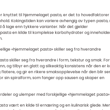
er knyttet til hjemmelaget pasta, er det to hovedfaktorer
nhold. Kokingstiden kan variere avhengig av typen pasta
 å lage enn tykkere varianter. Når det gjelder
pasta en kilde til komplekse karbohydrater og inneholde
n.
jellige «hjemmelaget pasta» skiller seg fra hverandre
sta skiller seg fra hverandre i form, tekstur og smak. For
, og tilbyr en glatt og silkeaktig konsistens når den er k
 flatere, og gir en rikere smaksopplevelse når den blir se
t for sin spiralform, som fanger opp sausen og skaper en
ordeler og ulemper med forskjellige «hjemmelaget pasta»
sta vært en kilde til ernæring og en kulinarisk glede. Me