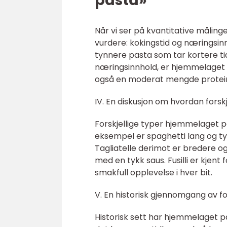
pasta»
Når vi ser på kvantitative måling
vurdere: kokingstid og næringsin
tynnere pasta som tar kortere tid
næringsinnhold, er hjemmelaget 
også en moderat mengde protei
IV. En diskusjon om hvordan forsk
Forskjellige typer hjemmelaget pa
eksempel er spaghetti lang og tynn
Tagliatelle derimot er bredere og
med en tykk saus. Fusilli er kjen
smakfull opplevelse i hver bit.
V. En historisk gjennomgang av f
Historisk sett har hjemmelaget pa