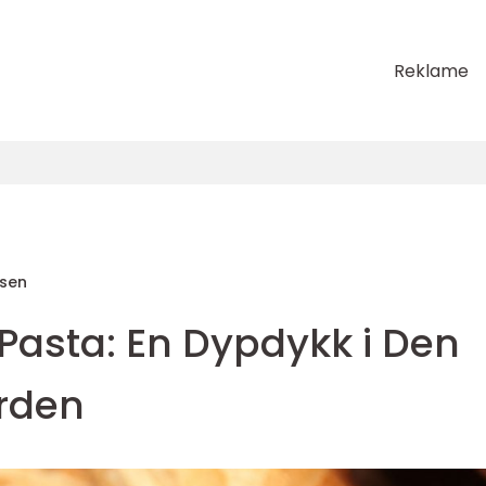
Reklame
sen
asta: En Dypdykk i Den
erden