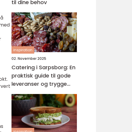
til dine behov
 å
, med
r
inspiration
02. November 2025
Catering i Sarpsborg: En
praktisk guide til gode
okt.
leveranser og trygge
rvert
menyer
ns
inspiration