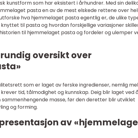
sk kunstform som har eksistert i århundrer. Med sin delik
jemmelaget pasta en av de mest elskede rettene over he
i utforske hva hjemmelaget pasta egentlig er, de ulike ty
knyttet til pasta og hvordan forskjellige variasjoner skille
 historien til hjemmelaget pasta og fordeler og ulemper v
grundig oversikt over
sta»
tetsrett som er laget av ferske ingredienser, nemlig me
rever tid, tålmodighet og kunnskap. Deig blir laget ved 
 sammenhengende masse, før den deretter blir utviklet
ling og forming.
e presentasjon av «hjemmelage