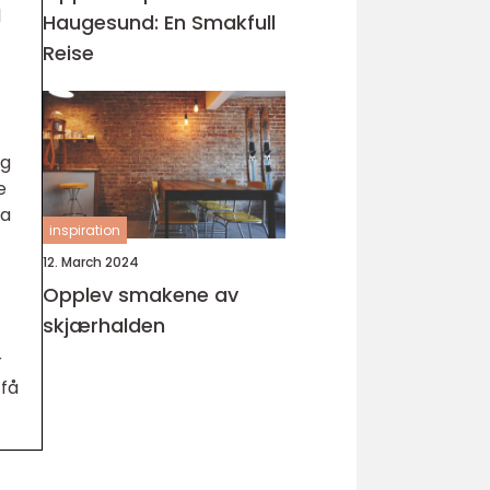
d
Haugesund: En Smakfull
Reise
og
e
ta
inspiration
12. March 2024
Opplev smakene av
skjærhalden
r
 få