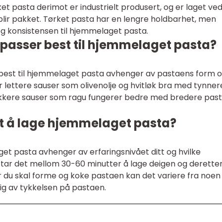
et pasta derimot er industrielt produsert, og er laget ve
 blir pakket. Tørket pasta har en lengre holdbarhet, men
g konsistensen til hjemmelaget pasta.
 passer best til hjemmelaget pasta?
 best til hjemmelaget pasta avhenger av pastaens form 
 lettere sauser som olivenolje og hvitløk bra med tynner
kkere sauser som ragu fungerer bedre med bredere pas
det å lage hjemmelaget pasta?
et pasta avhenger av erfaringsnivået ditt og hvilke
s tar det mellom 30-60 minutter å lage deigen og derette
Når du skal forme og koke pastaen kan det variere fra noen
gig av tykkelsen på pastaen.