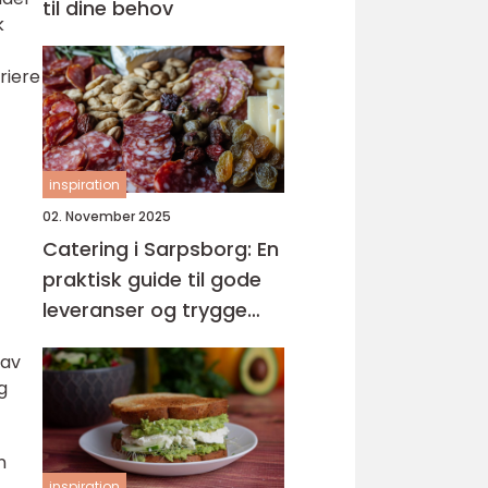
til dine behov
k
riere
inspiration
02. November 2025
Catering i Sarpsborg: En
praktisk guide til gode
leveranser og trygge
menyer
 av
g
n
inspiration