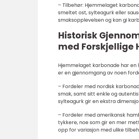
– Tilbehør: Hjemmelaget karbonad
smeltet ost, sylteagurk eller sau
smaksopplevelsen og kan gi karb
Historisk Gjenno
med Forskjellig
Hjemmelaget karbonade har en lan
er en gjennomgang av noen fordel
– Fordeler med nordisk karbonade
smak, samt sitt enkle og autentis
sylteagurk gir en ekstra dimensjon
– Fordeler med amerikansk hamb
tykkere, noe som gir en mer me
opp for variasjon med ulike tilbe