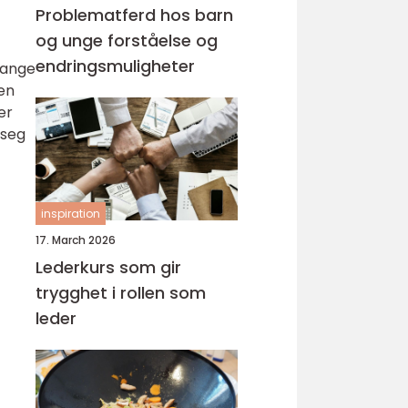
Problematferd hos barn
og unge forståelse og
endringsmuligheter
mange
 en
er
 seg
inspiration
17. March 2026
Lederkurs som gir
trygghet i rollen som
leder