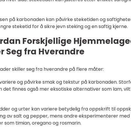
elsen på karbonaden kan påvirke steketiden og saftighete
re steketid for å sikre jevn steking og en saftig kjerne.
rdan Forskjellige Hjemmelag
r Seg fra Hverandre
der skiller seg fra hverandre på flere måter:
n variere og påvirke smak og tekstur på karbonaden. Storf
en det finnes også mer eksotiske alternativer som lam, vilt
der og urter kan variere betydelig fra oppskrift til oppskr
ing av salt og pepper, mens andre eksperimenterer med
ter som timian, oregano og rosmarin.