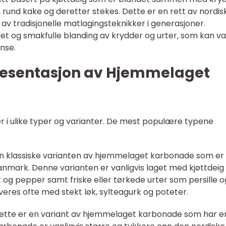
t, rund kake og deretter stekes. Dette er en rett av nordis
av tradisjonelle matlagingsteknikker i generasjoner.
het og smakfulle blanding av krydder og urter, som kan va
nse.
resentasjon av Hjemmelaget
 ulike typer og varianter. De mest populære typene
den klassiske varianten av hjemmelaget karbonade som er
Danmark. Denne varianten er vanligvis laget med kjøttdeig
lt og pepper samt friske eller tørkede urter som persille o
veres ofte med stekt løk, sylteagurk og poteter.
ette er en variant av hjemmelaget karbonade som har e