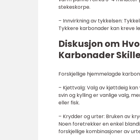
stekeskorpe.
– Innvirkning av tykkelsen: Tykk
Tykkere karbonader kan kreve leng
Diskusjon om Hvo
Karbonader Skille
Forskjellige hjemmelagde karbona
– Kjøttvalg: Valg av kjøttdeig ka
svin og kylling er vanlige valg, m
eller fisk.
– Krydder og urter: Bruken av kryd
Noen foretrekker en enkel bland
forskjellige kombinasjoner av ur