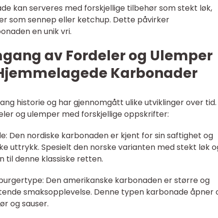
e kan serveres med forskjellige tilbehør som stekt løk,
ser som sennep eller ketchup. Dette påvirker
onaden en unik vri.
mgang av Fordeler og Ulemper
e Hjemmelagede Karbonader
g historie og har gjennomgått ulike utviklinger over tid.
er og ulemper med forskjellige oppskrifter:
: Den nordiske karbonaden er kjent for sin saftighet og
ke uttrykk. Spesielt den norske varianten med stekt løk o
 til denne klassiske retten.
urgertype: Den amerikanske karbonaden er større og
ttende smaksopplevelse. Denne typen karbonade åpner 
hør og sauser.