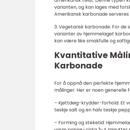
amerikansk twist. Denne typen ka
varianten, og kan lages med forskje
Amerikansk karbonade serveres g
3. Vegetarisk karbonade: For de 
varianter av hjemmelaget karbona
kan være like smakfulle og safti
Kvantitative Må
Karbonade
For å oppnå den perfekte hjemme
målinger. Her er noen generelle f
– Kjøttdeig-krydder-forhold: Et 
teskje salt og en halv teskje pe
– Forming og steketid: Hjemmelag
varm panne i cirka 3-4 minutter p