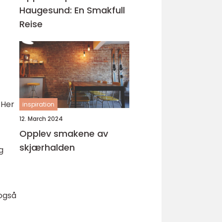
Haugesund: En Smakfull
Reise
 Her
inspiration
12. March 2024
Opplev smakene av
skjærhalden
g
også