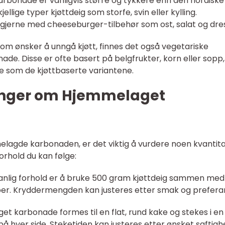
rbonade er vanligvis større og tykkere enn den nordiske
llige typer kjøttdeig som storfe, svin eller kylling.
jerne med cheeseburger-tilbehør som ost, salat og dres
som ønsker å unngå kjøtt, finnes det også vegetariske
de. Disse er ofte basert på belgfrukter, korn eller sopp,
ge som de kjøttbaserte variantene.
linger om Hjemmelaget
lagde karbonaden, er det viktig å vurdere noen kvantita
orhold du kan følge:
vanlig forhold er å bruke 500 gram kjøttdeig sammen med
pper. Kryddermengden kan justeres etter smak og prefera
et karbonade formes til en flat, rund kake og stekes i en
å hver side. Steketiden kan justeres etter ønsket saftigh