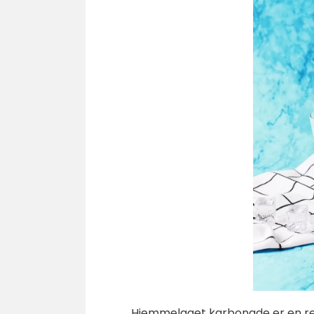
Hjemmelaget karbonade er en re