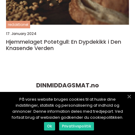
redaktionel
17. January 2024
Hjemmelaget Potetgull: En Dypdekikk i Den
Knasende Verden
DINMIDDAGSMAT.
no
På vores website bruges cookies til at huske dine
indstillinger, statistik og personalisering af indhold og
annoncer. Denne information deles med tredjepart. Ved
fortsat brug af websiden godkender du cookiepolitikken.
Ok
Privatlivspolitik