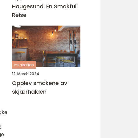
Haugesund: En Smakfull
Reise
inspiration
12. March 2024
Opplev smakene av
skjærhalden
kke
t
ge