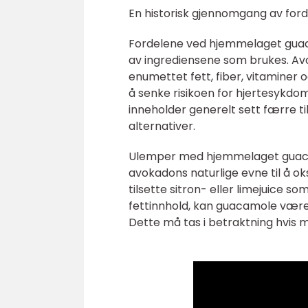
En historisk gjennomgang av for
Fordelene ved hjemmelaget guac
av ingrediensene som brukes. Av
enumettet fett, fiber, vitaminer o
å senke risikoen for hjertesykdo
inneholder generelt sett færre t
alternativer.
Ulemper med hjemmelaget guaca
avokadons naturlige evne til å ok
tilsette sitron- eller limejuice so
fettinnhold, kan guacamole være h
Dette må tas i betraktning hvis ma