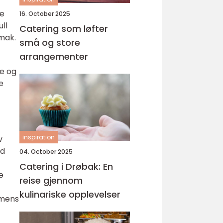
t
ne
16. October 2025
ll
Catering som løfter
mak.
små og store
arrangementer
re og
e
inspiration
v
ld
04. October 2025
Catering i Drøbak: En
e
reise gjennom
kulinariske opplevelser
 mens