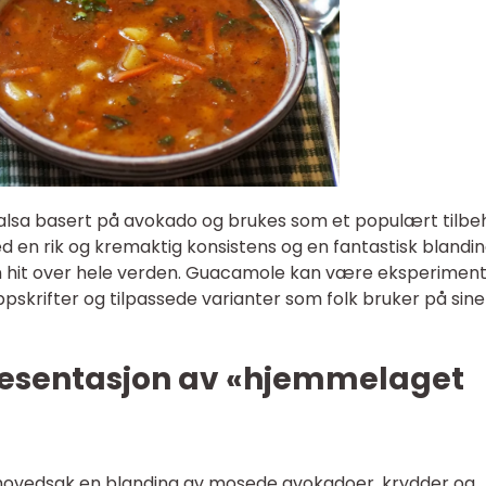
lsa basert på avokado og brukes som et populært tilbe
d en rik og kremaktig konsistens og en fantastisk blandi
en hit over hele verden. Guacamole kan være eksperiment
ppskrifter og tilpassede varianter som folk bruker på sine
resentasjon av «hjemmelaget
hovedsak en blanding av mosede avokadoer, krydder og