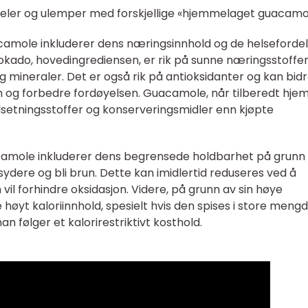
deler og ulemper med forskjellige «hjemmelaget guacamo
amole inkluderer dens næringsinnhold og de helseforde
okado, hovedingrediensen, er rik på sunne næringsstoffe
g mineraler. Det er også rik på antioksidanter og kan bidra
m og forbedre fordøyelsen. Guacamole, når tilberedt hje
ilsetningsstoffer og konserveringsmidler enn kjøpte
mole inkluderer dens begrensede holdbarhet på grunn
sydere og bli brun. Dette kan imidlertid reduseres ved å
m vil forhindre oksidasjon. Videre, på grunn av sin høye
øyt kaloriinnhold, spesielt hvis den spises i store mengd
n følger et kalorirestriktivt kosthold.