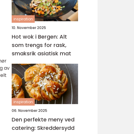
inspiration
10. November 2025
Hot wok i Bergen: Alt
som trengs for rask,
smaksrik asiatisk mat
hør
ng av
elt
inspiration
06. November 2025
Den perfekte meny ved
catering: Skreddersydd