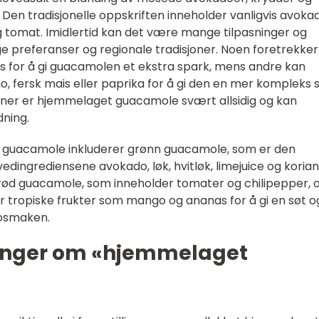
r. Den tradisjonelle oppskriften inneholder vanligvis avoka
r og tomat. Imidlertid kan det være mange tilpasninger og
ge preferanser og regionale tradisjoner. Noen foretrekker
ños for å gi guacamolen et ekstra spark, mens andre kan
, fersk mais eller paprika for å gi den en mer kompleks 
r er hjemmelaget guacamole svært allsidig og kan
dning.
guacamole inkluderer grønn guacamole, som er den
edingrediensene avokado, løk, hvitløk, limejuice og korian
 rød guacamole, som inneholder tomater og chilipepper, 
r tropiske frukter som mango og ananas for å gi en søt o
dosmaken.
linger om «hjemmelaget