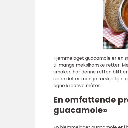
Hjemmelaget guacamole er en sa
til mange meksikanske retter. Me
smaker, har denne retten blitt 
siden det er mange forskjellige o
egne kreative måter.
En omfattende p
guacamole»
En hjemmelaget guacamole er i 