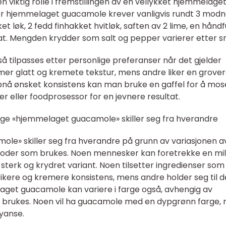
n viktig rolle i fremstillingen av en vellykket hjemmelage
for hjemmelaget guacamole krever vanligvis rundt 3 mod
 løk, 2 fedd finhakket hvitløk, saften av 2 lime, en håndfu
at. Mengden krydder som salt og pepper varierer etter s
tilpasses etter personlige preferanser når det gjelder
mer glatt og kremete tekstur, mens andre liker en grove
pnå ønsket konsistens kan man bruke en gaffel for å mos
r eller foodprosessor for en jevnere resultat.
lige «hjemmelaget guacamole» skiller seg fra hverandre
ole» skiller seg fra hverandre på grunn av variasjonen a
toder som brukes. Noen mennesker kan foretrekke en mi
sterk og krydret variant. Noen tilsetter ingredienser som
rikere og kremere konsistens, mens andre holder seg til d
aget guacamole kan variere i farge også, avhengig av
rukes. Noen vil ha guacamole med en dypgrønn farge,
yanse.