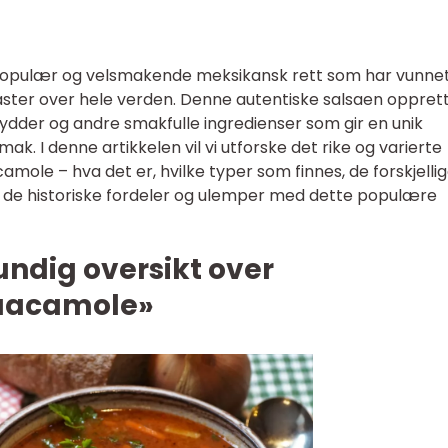
opulær og velsmakende meksikansk rett som har vunne
iaster over hele verden. Denne autentiske salsaen oppret
rydder og andre smakfulle ingredienser som gir en unik
k. I denne artikkelen vil vi utforske det rike og varierte
ole – hva det er, hvilke typer som finnes, de forskjelli
 de historiske fordeler og ulemper med dette populære
undig oversikt over
uacamole»