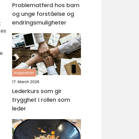
Problematferd hos barn
og unge forståelse og
endringsmuligheter
t
tes
ge
inspiration
17. March 2026
Lederkurs som gir
trygghet i rollen som
leder