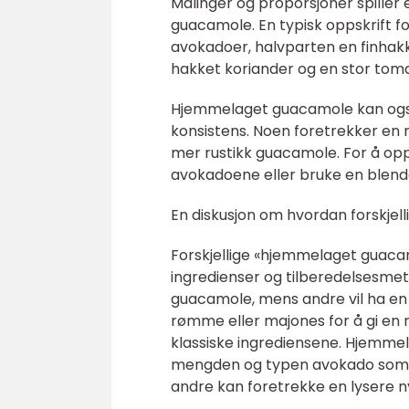
Målinger og proporsjoner spiller e
guacamole. En typisk oppskrift 
avokadoer, halvparten en finhakket
hakket koriander og en stor tom
Hjemmelaget guacamole kan også 
konsistens. Noen foretrekker en 
mer rustikk guacamole. For å op
avokadoene eller bruke en blende
En diskusjon om hvordan forskjel
Forskjellige «hjemmelaget guacam
ingredienser og tilberedelsesme
guacamole, mens andre vil ha en 
rømme eller majones for å gi en 
klassiske ingrediensene. Hjemmel
mengden og typen avokado som b
andre kan foretrekke en lysere n