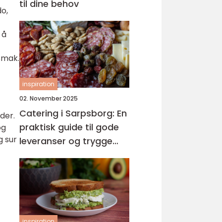
til dine behov
do,
 å
smak.
inspiration
02. November 2025
Catering i Sarpsborg: En
der.
praktisk guide til gode
og
g sur
leveranser og trygge
menyer
inspiration