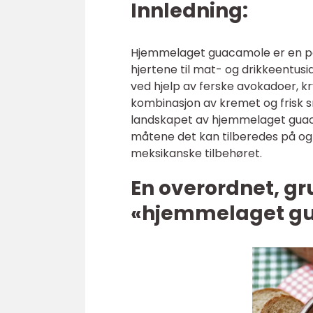
Innledning:
Hjemmelaget guacamole er en p
hjertene til mat- og drikkeentus
ved hjelp av ferske avokadoer, k
kombinasjon av kremet og frisk sma
landskapet av hjemmelaget guacam
måtene det kan tilberedes på og
meksikanske tilbehøret.
En overordnet, gr
«hjemmelaget g