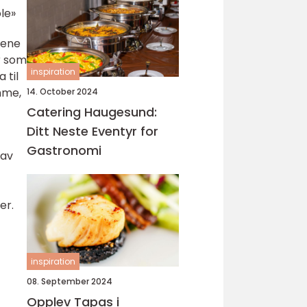
le»
lene
r som
inspiration
 til
mme,
14. October 2024
Catering Haugesund:
Ditt Neste Eventyr for
Gastronomi
 av
er.
inspiration
08. September 2024
Opplev Tapas i