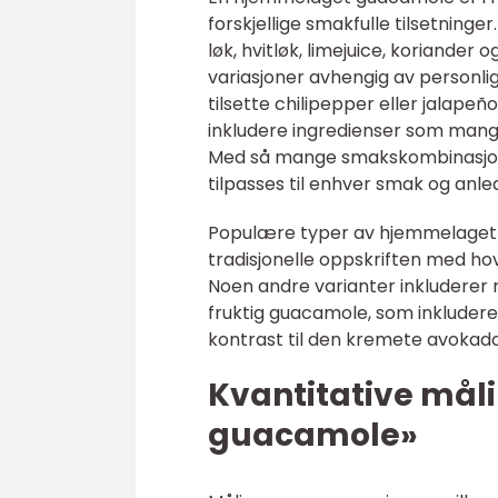
forskjellige smakfulle tilsetninge
løk, hvitløk, limejuice, koriande
variasjoner avhengig av personli
tilsette chilipepper eller jalape
inkludere ingredienser som mango
Med så mange smakskombinasjone
tilpasses til enhver smak og anle
Populære typer av hjemmelaget 
tradisjonelle oppskriften med hov
Noen andre varianter inkluderer
fruktig guacamole, som inkludere
kontrast til den kremete avoka
Kvantitative må
guacamole»