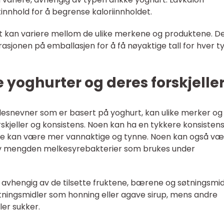
ttinnhold for å begrense kaloriinnholdet.
t kan variere mellom de ulike merkene og produktene. De
rasjonen på emballasjen for å få nøyaktige tall for hver t
e yoghurter og deres forskjelle
llesnevner som er basert på yoghurt, kan ulike merker og
skjeller og konsistens. Noen kan ha en tykkere konsistens
re kan være mer vannaktige og tynne. Noen kan også væ
 av mengden melkesyrebakterier som brukes under
, avhengig av de tilsette fruktene, bærene og søtningsmid
tningsmidler som honning eller agave sirup, mens andre
ler sukker.