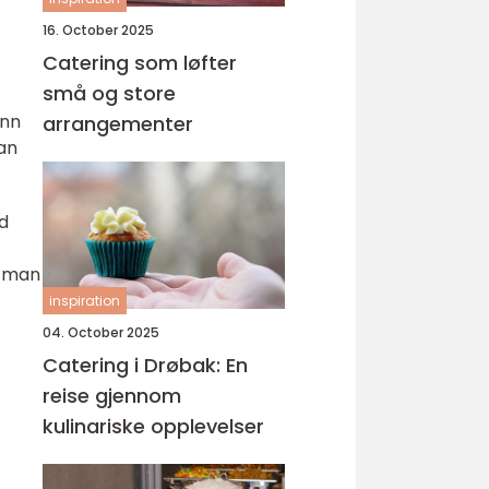
16. October 2025
Catering som løfter
små og store
unn
arrangementer
kan
d
r man
inspiration
04. October 2025
Catering i Drøbak: En
reise gjennom
kulinariske opplevelser