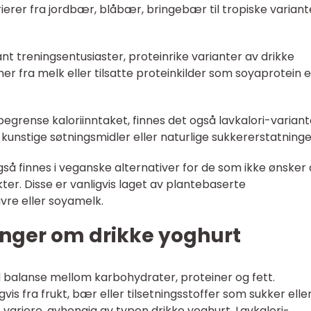
ierer fra jordbær, blåbær, bringebær til tropiske variant
ant treningsentusiaster, proteinrike varianter av drikke
er fra melk eller tilsatte proteinkilder som soyaprotein e
 begrense kaloriinntaket, finnes det også lavkalori-variant
kunstige søtningsmidler eller naturlige sukkererstatninge
så finnes i veganske alternativer for de som ikke ønsker 
r. Disse er vanligvis laget av plantebaserte
vre eller soyamelk.
inger om drikke yoghurt
 balanse mellom karbohydrater, proteiner og fett.
s fra frukt, bær eller tilsetningsstoffer som sukker elle
 variere, avhengig av typen drikke yoghurt. Lavkalori-