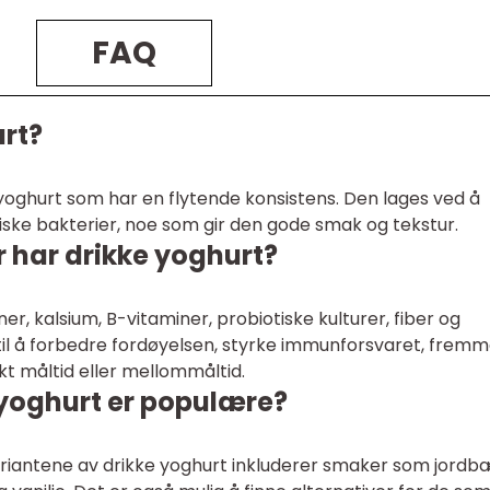
FAQ
urt?
yoghurt som har en flytende konsistens. Den lages ved å
ke bakterier, noe som gir den gode smak og tekstur.
r har drikke yoghurt?
ner, kalsium, B-vitaminer, probiotiske kulturer, fiber og
 til å forbedre fordøyelsen, styrke immunforsvaret, frem
kt måltid eller mellommåltid.
 yoghurt er populære?
iantene av drikke yoghurt inkluderer smaker som jordb