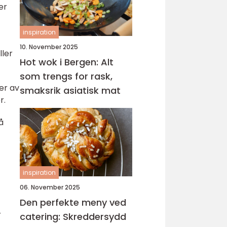
er
inspiration
10. November 2025
ller
Hot wok i Bergen: Alt
som trengs for rask,
er av
smaksrik asiatisk mat
r.
å
inspiration
06. November 2025
Den perfekte meny ved
r
catering: Skreddersydd