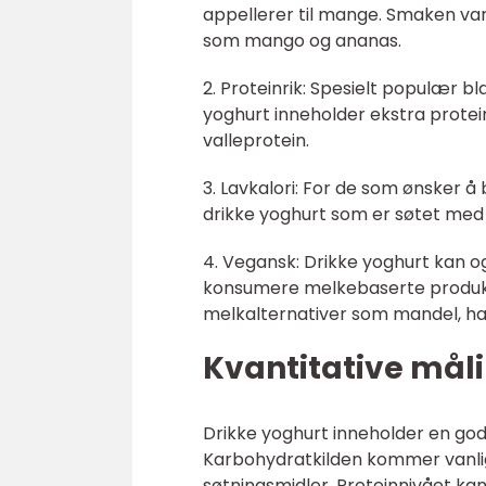
appellerer til mange. Smaken var
som mango og ananas.
2. Proteinrik: Spesielt populær bl
yoghurt inneholder ekstra protein
valleprotein.
3. Lavkalori: For de som ønsker å
drikke yoghurt som er søtet med 
4. Vegansk: Drikke yoghurt kan og
konsumere melkebaserte produkte
melkalternativer som mandel, ha
Kvantitative mål
Drikke yoghurt inneholder en god
Karbohydratkilden kommer vanligvi
søtningsmidler. Proteinnivået kan