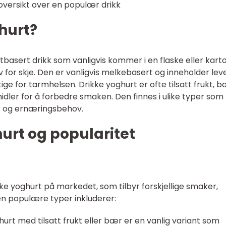
oversikt over en populær drikk
hurt?
tbasert drikk som vanligvis kommer i en flaske eller kart
 for skje. Den er vanligvis melkebasert og inneholder le
e for tarmhelsen. Drikke yoghurt er ofte tilsatt frukt, b
idler for å forbedre smaken. Den finnes i ulike typer som
er og ernæringsbehov.
urt og popularitet
kke yoghurt på markedet, som tilbyr forskjellige smaker,
en populære typer inkluderer:
urt med tilsatt frukt eller bær er en vanlig variant som