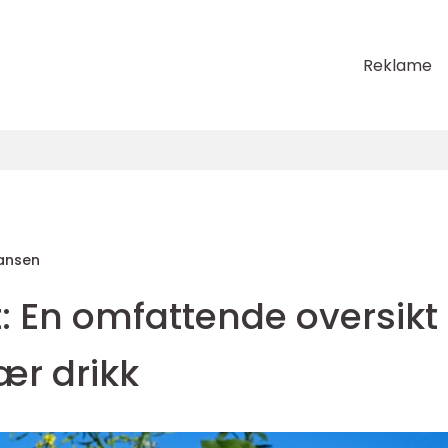
Reklame
ansen
: En omfattende oversikt
ær drikk