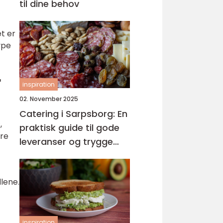
til dine behov
t er
ype
r
inspiration
02. November 2025
Catering i Sarpsborg: En
,
praktisk guide til gode
re
leveranser og trygge
menyer
lene.
inspiration