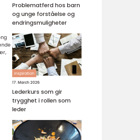
Problematferd hos barn
og unge forståelse og
endringsmuligheter
ong
vende
ær,
inspiration
17. March 2026
Lederkurs som gir
trygghet i rollen som
leder