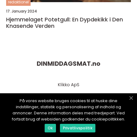
redaktionel
17. January 2024
Hjemmelaget Potetgull: En Dypdekikk i Den
Knasende Verden
DINMIDDAGSMAT.
no
På vores website bruges cookies til at huske dine
indstillinger, statistik og personalisering af indhold og
annoncer. Denne information deles med tredjepart. Ved
fortsat brug af websiden godkender du cookiepolitikken.
web:
www.klikko.dk
Ok
Privatlivspolitik