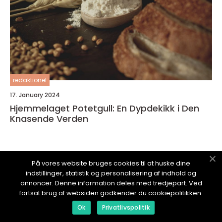
redaktionel
17. January 2024
Hjemmelaget Potetgull: En Dypdekikk i Den
Knasende Verden
På vores website bruges cookies til at huske dine
indstillinger, statistik og personalisering af indhold og
DINMIDDAGSMAT.
no
annoncer. Denne information deles med tredjepart. Ved
fortsat brug af websiden godkender du cookiepolitikken.
Ok
Privatlivspolitik